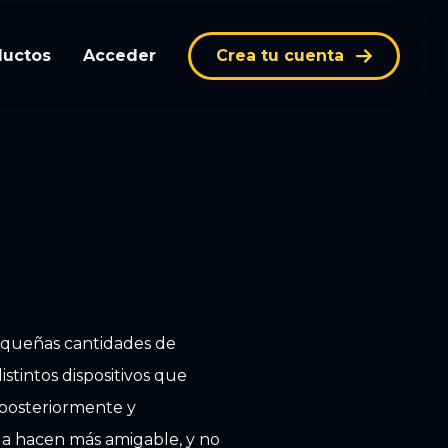
ductos
Acceder
Crea tu cuenta
 pequeñas cantidades de
stintos dispositivos que
 posteriormente y
 la hacen más amigable, y no