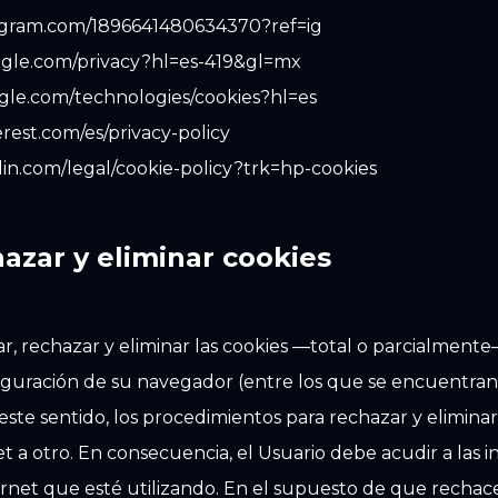
stagram.com/1896641480634370?ref=ig
oogle.com/privacy?hl=es-419&gl=mx
oogle.com/technologies/cookies?hl=es
terest.com/es/privacy-policy
din.com/legal/cookie-policy?trk=hp-cookies
hazar y eliminar cookies
r, rechazar y eliminar las cookies —total o parcialmente
figuración de su navegador (entre los que se encuentran
n este sentido, los procedimientos para rechazar y elimina
a otro. En consecuencia, el Usuario debe acudir a las in
rnet que esté utilizando. En el supuesto de que rechace